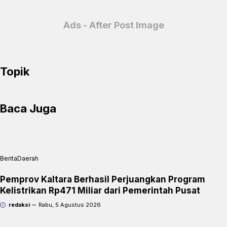
b
t
r
Ads - After Post Image
o
s
i
o
A
n
k
p
t
Topik
p
F
r
Baca Juga
i
e
n
Berita
Daerah
d
l
Pemprov Kaltara Berhasil Perjuangkan Program
Kelistrikan Rp471 Miliar dari Pemerintah Pusat
y
redaksi
Rabu, 5 Agustus 2026