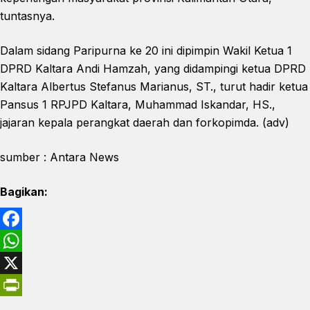
tuntasnya.
Dalam sidang Paripurna ke 20 ini dipimpin Wakil Ketua 1
DPRD Kaltara Andi Hamzah, yang didampingi ketua DPRD
Kaltara Albertus Stefanus Marianus, ST., turut hadir ketua
Pansus 1 RPJPD Kaltara, Muhammad Iskandar, HS.,
jajaran kepala perangkat daerah dan forkopimda. (adv)
sumber : Antara News
Bagikan:
F
a
W
c
h
X
e
a
P