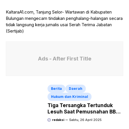
KaltaraA1.com, Tanjung Selor- Wartawan di Kabupaten
Bulungan mengecam tindakan penghalang-halangan secara
tidak langsung kerja jurnalis usai Serah Terima Jabatan
(Sertijab)
Ads - After First Title
Berita
Daerah
Hukum dan Kriminal
Tiga Tersangka Tertunduk
Lesuh Saat Pemusnahan BB
Sabu di Polresta Bulungan
redaksi
Sabtu, 26 April 2025