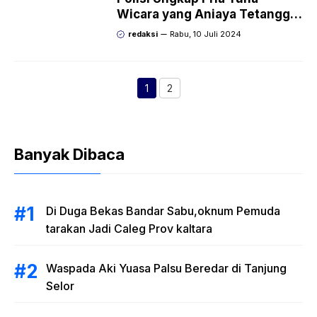
Wicara yang Aniaya Tetangga
Hingga Tewas di Nunukan
redaksi
Rabu, 10 Juli 2024
1
2
Halaman
Halaman
Banyak Dibaca
Di Duga Bekas Bandar Sabu,oknum Pemuda
tarakan Jadi Caleg Prov kaltara
Waspada Aki Yuasa Palsu Beredar di Tanjung
Selor