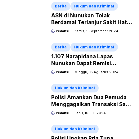
Berita
Hukum dan Kriminal
ASN di Nunukan Tolak
Berdamai Terlanjur Sakit Hati
Karena Ikan Koi Miliknya
redaksi
Kamis, 5 September 2024
Digoreng si Pencuri
Berita
Hukum dan Kriminal
1.107 Narapidana Lapas
Nunukan Dapat Remisi
Kemerdekaan, 12 Langsung
redaksi
Minggu, 18 Agustus 2024
Bebas
Hukum dan Kriminal
Polisi Amankan Dua Pemuda
Menggagalkan Transaksi Sabu
49 Gram di Malinau
redaksi
Rabu, 10 Juli 2024
Hukum dan Kriminal
Polisi Ungkap Pria Tuna