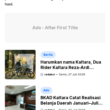
hasil.
Ads - After First Title
Berita
Harumkan nama Kaltara, Dua
Rider Kaltara Reza-Ardi
menuntaskan tantangan
redaksi
Senin, 27 Juli 2026
ekstrem Audax Malang 300
KM
Adv
BKAD Kaltara Catat Realisasi
Belanja Daerah Januari–Juli
Capai 38,9 Persen