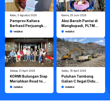
Rabu, 5 Agustus 2026
Kamis, 25 Juni 2026
Pemprov Kaltara
Aksi Bersih Pantai di
Berhasil Perjuangkan
Mangkupadi, PLTMG
Program Kelistrikan
Tanjung Selor dan
redaksi
redaksi
Rp471 Miliar dari
DLH Kaltara
Pemerintah Pusat
Gaungkan Komitmen
“Saatnya Bekerja
untuk Iklim”
Selasa, 21 April 2026
Sabtu, 18 April 2026
KORMI Bulungan Siap
Puluhan Tambang
Meriahkan Road to
Galian C Ilegal Diduga
Birau 2026,
Bebas Beroperasi di
redaksi
redaksi
Gaungkan Semangat
Bulungan, PKC PMII
Hidup Sehat
Kaltara Soroti APH
Masyarakat
yang Dinilai Tutup
Mata