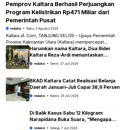
Pemprov Kaltara Berhasil Perjuangkan
Program Kelistrikan Rp471 Miliar dari
Pemerintah Pusat
redaksi
Rabu, 5 Agustus 2026
Kaltara a1. Com, TANJUNG SELOR – Upaya Pemerintah
Provinsi Kalimantan Utara (Kaltara) mempercepat
pemerataan akses listrik bagi masyarakat membuahkan
Harumkan nama Kaltara, Dua Rider
hasil. Melalui koordinasi intensif dengan Pemerintah
Kaltara Reza-Ardi menuntaskan
tantangan ekstrem Audax Malang 300
redaksi
Senin, 27 Juli 2026
KM
BKAD Kaltara Catat Realisasi Belanja
Daerah Januari–Juli Capai 38,9 Persen
redaksi
Kamis, 23 Juli 2026
Di Balik Kasus Sabu 12 Kilogram:
Narapidana Buka Suara, “Mengapa
Hanya Saya yang Dipecat dan Dipidana?
redaksi
Selasa, 7 Juli 2026