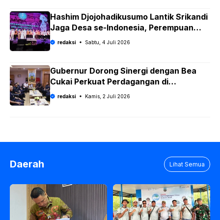
Hashim Djojohadikusumo Lantik Srikandi
Jaga Desa se-Indonesia, Perempuan
Siap Kawal Program Strategis Prabowo
redaksi
Sabtu, 4 Juli 2026
Gubernur Dorong Sinergi dengan Bea
Cukai Perkuat Perdagangan di
Perbatasan dan Ekspor UMKM
redaksi
Kamis, 2 Juli 2026
Daerah
Lihat Semua