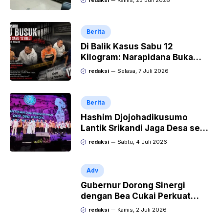
redaksi
Kamis, 23 Juli 2026
Berita
Di Balik Kasus Sabu 12
Kilogram: Narapidana Buka
Suara, “Mengapa Hanya Saya
redaksi
Selasa, 7 Juli 2026
yang Dipecat dan Dipidana?
Berita
Hashim Djojohadikusumo
Lantik Srikandi Jaga Desa se-
Indonesia, Perempuan Siap
redaksi
Sabtu, 4 Juli 2026
Kawal Program Strategis
Prabowo
Adv
Gubernur Dorong Sinergi
dengan Bea Cukai Perkuat
Perdagangan di Perbatasan
redaksi
Kamis, 2 Juli 2026
dan Ekspor UMKM