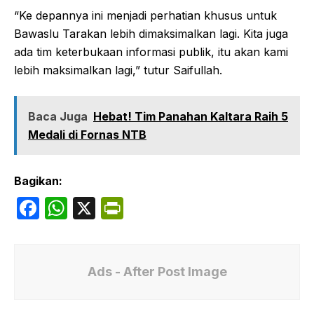
“Ke depannya ini menjadi perhatian khusus untuk
Bawaslu Tarakan lebih dimaksimalkan lagi. Kita juga
ada tim keterbukaan informasi publik, itu akan kami
lebih maksimalkan lagi,” tutur Saifullah.
Baca Juga
Hebat! Tim Panahan Kaltara Raih 5
Medali di Fornas NTB
Bagikan:
F
W
X
P
a
h
ri
c
at
nt
e
s
Fr
Ads - After Post Image
b
A
ie