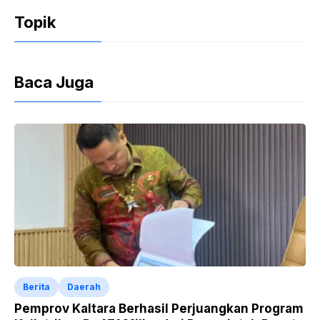
o
p
n
Topik
o
p
dl
k
y
Baca Juga
Berita
Daerah
Pemprov Kaltara Berhasil Perjuangkan Program