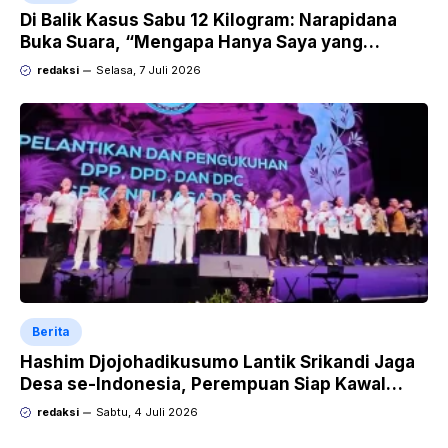
Di Balik Kasus Sabu 12 Kilogram: Narapidana
Buka Suara, “Mengapa Hanya Saya yang
Dipecat dan Dipidana?
redaksi
Selasa, 7 Juli 2026
Berita
Hashim Djojohadikusumo Lantik Srikandi Jaga
Desa se-Indonesia, Perempuan Siap Kawal
Program Strategis Prabowo
redaksi
Sabtu, 4 Juli 2026