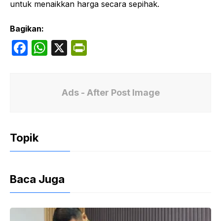
untuk menaikkan harga secara sepihak.
Bagikan:
F
W
X
P
a
h
ri
c
at
nt
e
s
Fr
Ads - After Post Image
b
A
ie
o
p
n
Topik
o
p
dl
k
y
Baca Juga