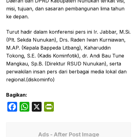
Daerah dan DPRD Kabupaten Nunukan terkait visi,
misi, tujuan, dan sasaran pembangunan lima tahun
ke depan.
Turut hadir dalam konferensi pers ini Ir. Jabbar, M.Si.
(Plt. Sekda Nunukan), Drs. Raden Iwan Kurniawan,
M.AP. (Kepala Bappeda Litbang), Kaharuddin
Tokong, S.E. (Kadis Kominfotik), dr. Andi Bau Tune
Mangkau, Sp.B. (Direktur RSUD Nunukan), serta
perwakilan insan pers dari berbagai media lokal dan
regional.(diskominfo)
Bagikan:
F
W
X
P
a
h
ri
c
at
nt
e
s
Fr
Ads - After Post Image