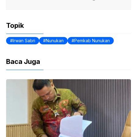
b
A
ie
o
p
n
Topik
o
p
dl
k
y
Irwan Sabri
Nunukan
Pemkab Nunukan
Baca Juga