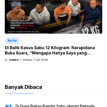
Berita
Di Balik Kasus Sabu 12 Kilogram: Narapidana
Buka Suara, “Mengapa Hanya Saya yang
Dipecat dan Dipidana?
redaksi
Selasa, 7 Juli 2026
Banyak Dibaca
Di Duga Bekas Bandar Sabu,oknum Pemuda