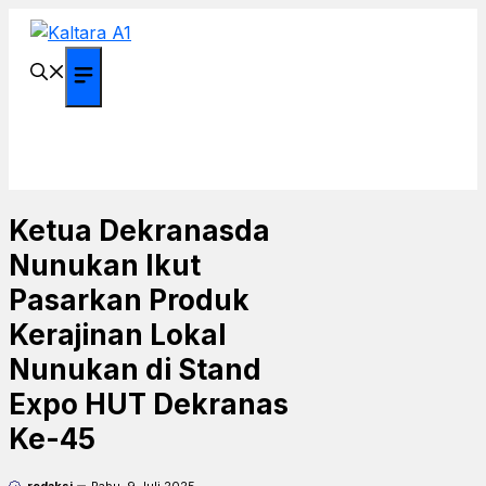
Langsung
ke
isi
Menu
Ketua Dekranasda
Nunukan Ikut
Pasarkan Produk
Kerajinan Lokal
Nunukan di Stand
Expo HUT Dekranas
Ke-45
redaksi
Rabu, 9 Juli 2025