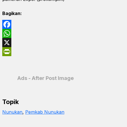
Bagikan:
Facebook
WhatsApp
X
PrintFriendly
Ads - After Post Image
Topik
Nunukan
, 
Pemkab Nunukan