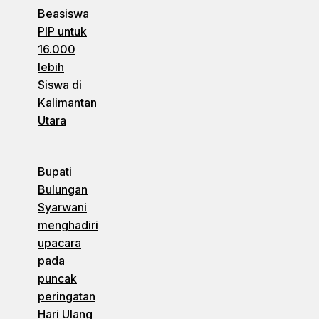
Beasiswa
PIP untuk
16.000
lebih
Siswa di
Kalimantan
Utara
Bupati
Bulungan
Syarwani
menghadiri
upacara
pada
puncak
peringatan
Hari Ulang