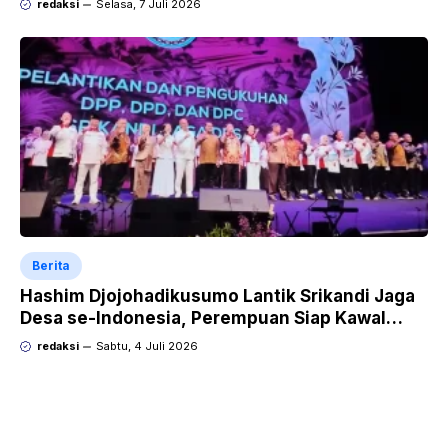
redaksi
Selasa, 7 Juli 2026
Berita
Hashim Djojohadikusumo Lantik Srikandi Jaga
Desa se-Indonesia, Perempuan Siap Kawal
Program Strategis Prabowo
redaksi
Sabtu, 4 Juli 2026