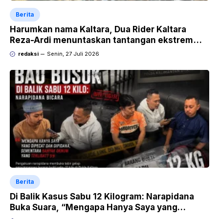
Berita
Harumkan nama Kaltara, Dua Rider Kaltara
Reza-Ardi menuntaskan tantangan ekstrem
Audax Malang 300 KM
redaksi
Senin, 27 Juli 2026
Berita
Di Balik Kasus Sabu 12 Kilogram: Narapidana
Buka Suara, “Mengapa Hanya Saya yang
Dipecat dan Dipidana?