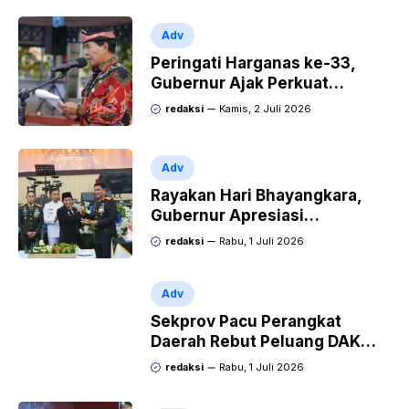
Adv
Peringati Harganas ke-33,
Gubernur Ajak Perkuat
Ketahanan Keluarga Hadapi
redaksi
Kamis, 2 Juli 2026
Era Digital
Adv
Rayakan Hari Bhayangkara,
Gubernur Apresiasi
Pengabdian Polri untuk
redaksi
Rabu, 1 Juli 2026
Kaltara
Adv
Sekprov Pacu Perangkat
Daerah Rebut Peluang DAK
2027 untuk Percepat
redaksi
Rabu, 1 Juli 2026
Pembangunan Kaltara