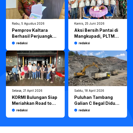
Rabu, 5 Agustus 2026
Kamis, 25 Juni 2026
Pemprov Kaltara
Aksi Bersih Pantai di
Berhasil Perjuangkan
Mangkupadi, PLTMG
Program Kelistrikan
Tanjung Selor dan
redaksi
redaksi
Rp471 Miliar dari
DLH Kaltara
Pemerintah Pusat
Gaungkan Komitmen
“Saatnya Bekerja
untuk Iklim”
Selasa, 21 April 2026
Sabtu, 18 April 2026
KORMI Bulungan Siap
Puluhan Tambang
Meriahkan Road to
Galian C Ilegal Diduga
Birau 2026,
Bebas Beroperasi di
redaksi
redaksi
Gaungkan Semangat
Bulungan, PKC PMII
Hidup Sehat
Kaltara Soroti APH
Masyarakat
yang Dinilai Tutup
Mata