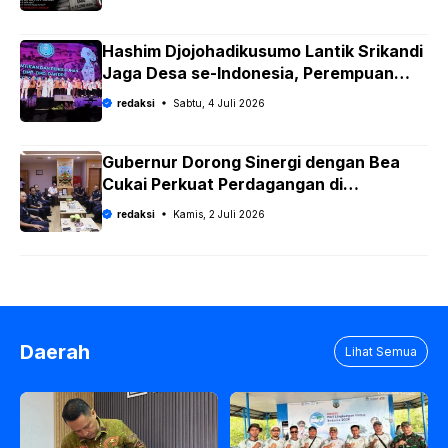
Hashim Djojohadikusumo Lantik Srikandi
Jaga Desa se-Indonesia, Perempuan
Siap Kawal Program Strategis Prabowo
redaksi
Sabtu, 4 Juli 2026
Gubernur Dorong Sinergi dengan Bea
Cukai Perkuat Perdagangan di
Perbatasan dan Ekspor UMKM
redaksi
Kamis, 2 Juli 2026
Daerah
Lihat Semua