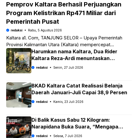
Pemprov Kaltara Berhasil Perjuangkan
Program Kelistrikan Rp471 Miliar dari
Pemerintah Pusat
redaksi
Rabu, 5 Agustus 2026
Kaltara a1. Com, TANJUNG SELOR – Upaya Pemerintah
Provinsi Kalimantan Utara (Kaltara) mempercepat
pemerataan akses listrik bagi masyarakat membuahkan
Harumkan nama Kaltara, Dua Rider
hasil. Melalui koordinasi intensif dengan Pemerintah
Kaltara Reza-Ardi menuntaskan
tantangan ekstrem Audax Malang 300
redaksi
Senin, 27 Juli 2026
KM
BKAD Kaltara Catat Realisasi Belanja
Daerah Januari–Juli Capai 38,9 Persen
redaksi
Kamis, 23 Juli 2026
Di Balik Kasus Sabu 12 Kilogram:
Narapidana Buka Suara, “Mengapa
Hanya Saya yang Dipecat dan Dipidana?
redaksi
Selasa, 7 Juli 2026