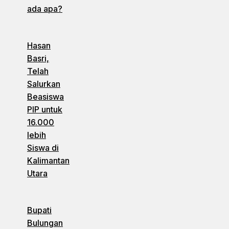
ada apa?
Hasan
Basri,
Telah
Salurkan
Beasiswa
PIP untuk
16.000
lebih
Siswa di
Kalimantan
Utara
Bupati
Bulungan