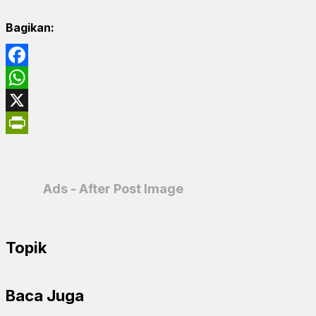
Bagikan:
Facebook
WhatsApp
X
PrintFriendly
Ads - After Post Image
Topik
Baca Juga