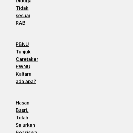
Diduga
Tidak
sesuai
RAB
PBNU
Tunjuk
Caretaker
PWNU
Kaltara
ada apa?
Hasan
Basri,
Telah
Salurkan
Beasiswa