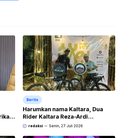
Berita
Harumkan nama Kaltara, Dua
rikan
Rider Kaltara Reza-Ardi
h
menuntaskan tantangan ekstrem
redaksi
Senin, 27 Juli 2026
Audax Malang 300 KM