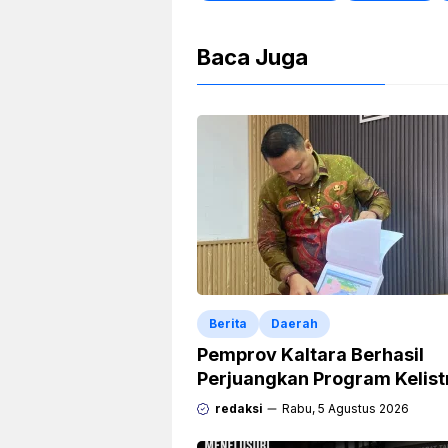
Baca Juga
Berita
Daerah
Pemprov Kaltara Berhasil
Perjuangkan Program Kelist
Rp471 Miliar dari Pemerinta
redaksi
Rabu, 5 Agustus 2026
Pusat