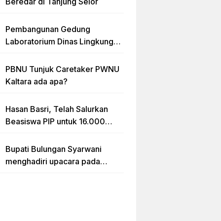
Beredar di Tanjung Selor
Pembangunan Gedung
Laboratorium Dinas Lingkungan
Hidup Kaltara Diduga Tidak
sesuai RAB
PBNU Tunjuk Caretaker PWNU
Kaltara ada apa?
Hasan Basri, Telah Salurkan
Beasiswa PIP untuk 16.000
lebih Siswa di Kalimantan Utara
Bupati Bulungan Syarwani
menghadiri upacara pada
puncak peringatan Hari Ulang
Tahun (HUT) Provinsi
Kalimantan Utara (Kaltara) Ke-
11