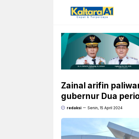
Langsung
ke
isi
Zainal arifin paliw
gubernur Dua peri
redaksi
Senin, 15 April 2024