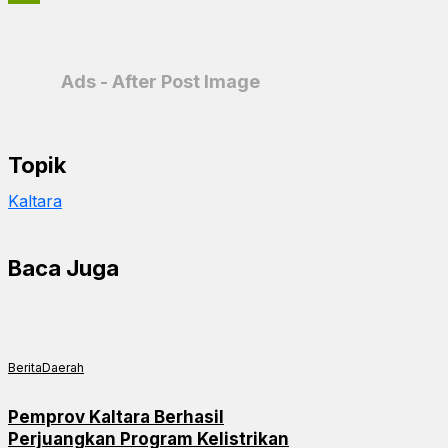
PrintFriendly
Ads - After Post Image
Topik
Kaltara
Baca Juga
Berita
Daerah
Pemprov Kaltara Berhasil
Perjuangkan Program Kelistrikan