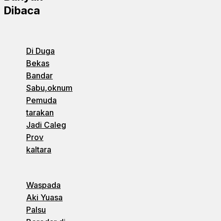
Dibaca
Di Duga
Bekas
Bandar
Sabu,oknum
Pemuda
tarakan
Jadi Caleg
Prov
kaltara
Waspada
Aki Yuasa
Palsu