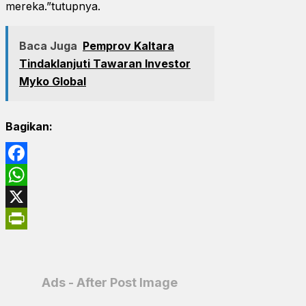
mereka.”tutupnya.
Baca Juga
Pemprov Kaltara
Tindaklanjuti Tawaran Investor
Myko Global
Bagikan:
Facebook
WhatsApp
X
PrintFriendly
Ads - After Post Image