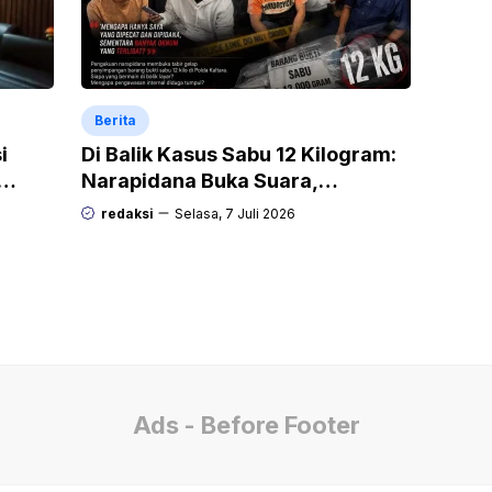
Berita
i
Di Balik Kasus Sabu 12 Kilogram:
Narapidana Buka Suara,
“Mengapa Hanya Saya yang
redaksi
Selasa, 7 Juli 2026
Dipecat dan Dipidana?
Ads - Before Footer