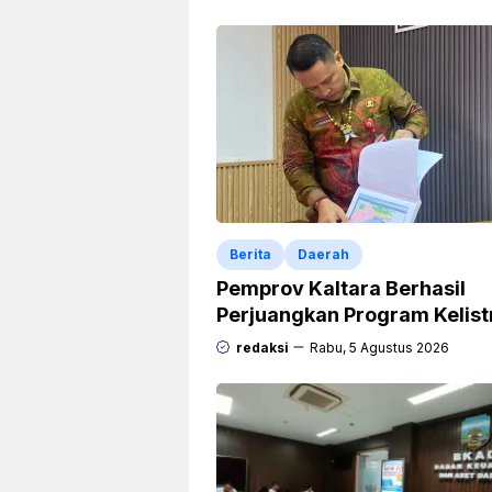
Berita
Daerah
Pemprov Kaltara Berhasil
Perjuangkan Program Kelist
Rp471 Miliar dari Pemerinta
redaksi
Rabu, 5 Agustus 2026
Pusat