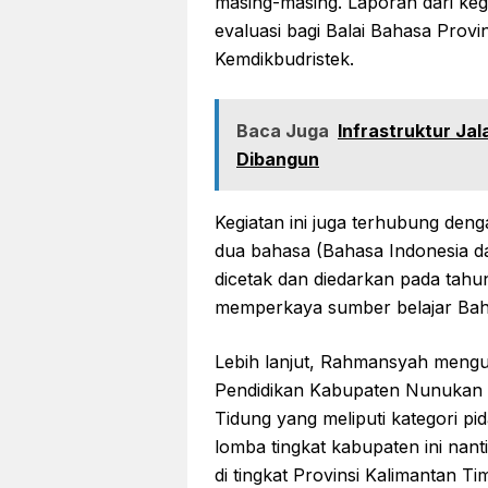
masing-masing. Laporan dari keg
evaluasi bagi Balai Bahasa Provi
Kemdikbudristek.
Baca Juga
Infrastruktur Ja
Dibangun
Kegiatan ini juga terhubung den
dua bahasa (Bahasa Indonesia 
dicetak dan diedarkan pada tahun
memperkaya sumber belajar Baha
Lebih lanjut, Rahmansyah mengu
Pendidikan Kabupaten Nunukan
Tidung yang meliputi kategori pi
lomba tingkat kabupaten ini nan
di tingkat Provinsi Kalimantan T