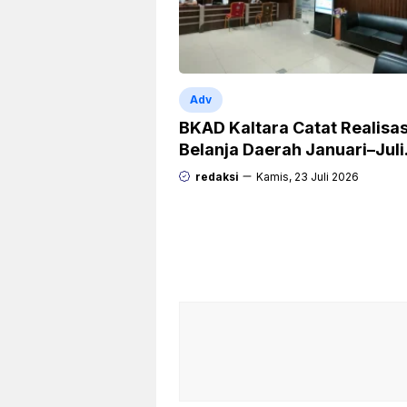
Adv
BKAD Kaltara Catat Realisas
Belanja Daerah Januari–Juli
Capai 38,9 Persen
redaksi
Kamis, 23 Juli 2026