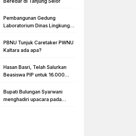
Beredar di Tanjung Selor
Pembangunan Gedung
Laboratorium Dinas Lingkungan
Hidup Kaltara Diduga Tidak
sesuai RAB
PBNU Tunjuk Caretaker PWNU
Kaltara ada apa?
Hasan Basri, Telah Salurkan
Beasiswa PIP untuk 16.000
lebih Siswa di Kalimantan Utara
Bupati Bulungan Syarwani
menghadiri upacara pada
puncak peringatan Hari Ulang
Tahun (HUT) Provinsi
Kalimantan Utara (Kaltara) Ke-
11