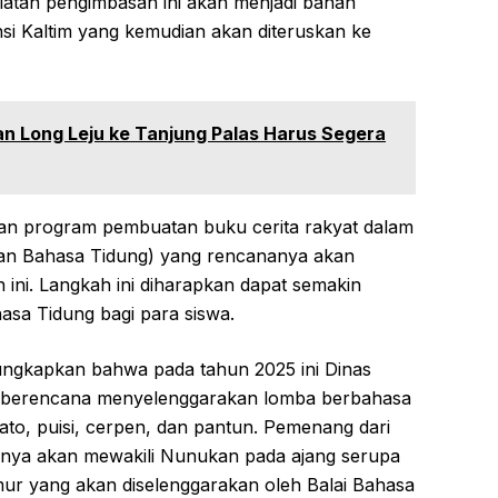
iatan pengimbasan ini akan menjadi bahan
nsi Kaltim yang kemudian akan diteruskan ke
lan Long Leju ke Tanjung Palas Harus Segera
gan program pembuatan buku cerita rakyat dalam
dan Bahasa Tidung) yang rencananya akan
 ini. Langkah ini diharapkan dapat semakin
sa Tidung bagi para siswa.
ngkapkan bahwa pada tahun 2025 ini Dinas
 berencana menyelenggarakan lomba berbahasa
dato, puisi, cerpen, dan pantun. Pemenang dari
tinya akan mewakili Nunukan pada ajang serupa
imur yang akan diselenggarakan oleh Balai Bahasa