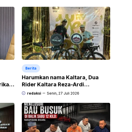
Berita
Harumkan nama Kaltara, Dua
rikan
Rider Kaltara Reza-Ardi
h
menuntaskan tantangan ekstrem
redaksi
Senin, 27 Juli 2026
Audax Malang 300 KM