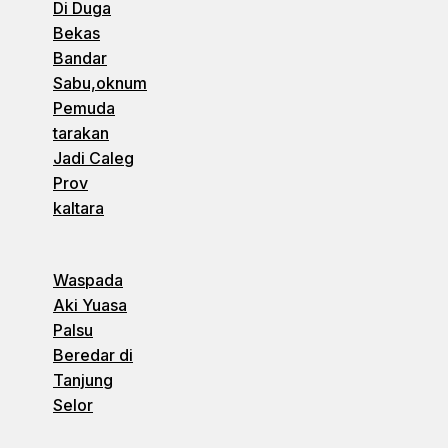
Di Duga
Bekas
Bandar
Sabu,oknum
Pemuda
tarakan
Jadi Caleg
Prov
kaltara
Waspada
Aki Yuasa
Palsu
Beredar di
Tanjung
Selor