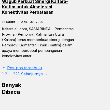
Wagub Perkuat Sinergi Kaltara-
Kaltim untuk Akselerasi
Konektivitas Perbatasan
redaksi
Rabu, 1 Juli 2026
Kaltara a1. com, SAMARINDA – Pemerintah
Provinsi (Pemprov) Kalimantan Utara
(Kaltara) terus memperkuat sinergi dengan
Pemprov Kalimantan Timur (Kaltim) dalam
upaya mempercepat pembangunan
konektivitas antar
Pos-pos terdahulu
Halaman
Halaman
Halaman
1
2
…
223
Selanjutnya
→
Banyak
Dibaca