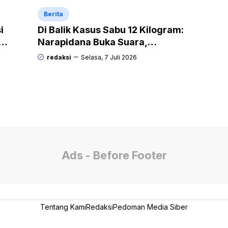
Berita
i
Di Balik Kasus Sabu 12 Kilogram:
Narapidana Buka Suara,
“Mengapa Hanya Saya yang
redaksi
Selasa, 7 Juli 2026
Dipecat dan Dipidana?
Ads - Before Footer
Tentang Kami
Redaksi
Pedoman Media Siber