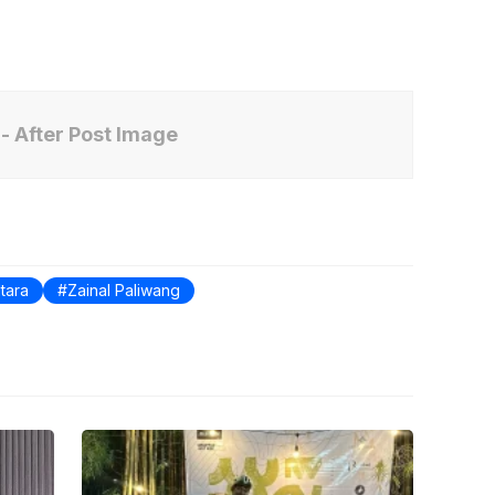
- After Post Image
tara
Zainal Paliwang