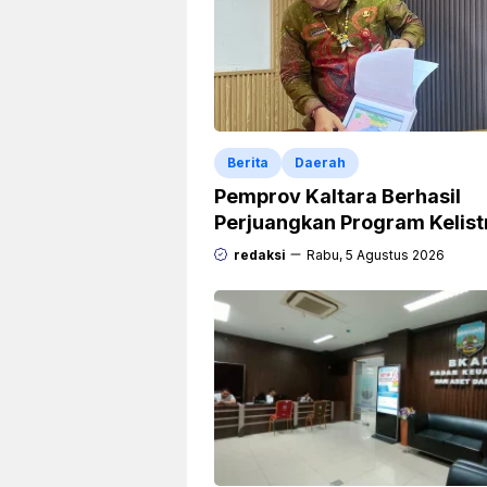
Berita
Daerah
Pemprov Kaltara Berhasil
Perjuangkan Program Kelist
Rp471 Miliar dari Pemerinta
redaksi
Rabu, 5 Agustus 2026
Pusat