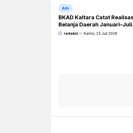
Adv
BKAD Kaltara Catat Realisas
Belanja Daerah Januari–Juli
Capai 38,9 Persen
redaksi
Kamis, 23 Juli 2026