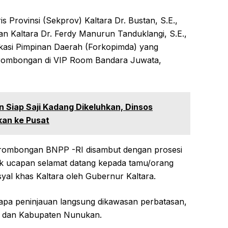
s Provinsi (Sekprov) Kaltara Dr. Bustan, S.E.,
n Kaltara Dr. Ferdy Manurun Tanduklangi, S.E.,
ikasi Pimpinan Daerah (Forkopimda) yang
rombongan di VIP Room Bandara Juwata,
Siap Saji Kadang Dikeluhkan, Dinsos
kan ke Pusat
 rombongan BNPP -RI disambut dengan prosesi
uk ucapan selamat datang kepada tamu/orang
syal khas Kaltara oleh Gubernur Kaltara.
pa peninjauan langsung dikawasan perbatasan,
au dan Kabupaten Nunukan.