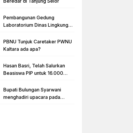
Beredar di Tanjung Selor
Pembangunan Gedung
Laboratorium Dinas Lingkungan
Hidup Kaltara Diduga Tidak
sesuai RAB
PBNU Tunjuk Caretaker PWNU
Kaltara ada apa?
Hasan Basri, Telah Salurkan
Beasiswa PIP untuk 16.000
lebih Siswa di Kalimantan Utara
Bupati Bulungan Syarwani
menghadiri upacara pada
puncak peringatan Hari Ulang
Tahun (HUT) Provinsi
Kalimantan Utara (Kaltara) Ke-
11