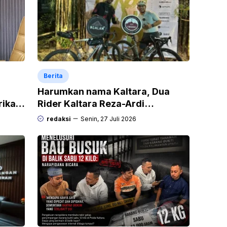
Berita
Harumkan nama Kaltara, Dua
rikan
Rider Kaltara Reza-Ardi
h
menuntaskan tantangan ekstrem
redaksi
Senin, 27 Juli 2026
Audax Malang 300 KM