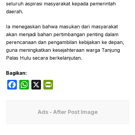
seluruh aspirasi masyarakat kepada pemerintah
daerah.
Ia menegaskan bahwa masukan dari masyarakat
akan menjadi bahan pertimbangan penting dalam
perencanaan dan pengambilan kebijakan ke depan,
guna meningkatkan kesejahteraan warga Tanjung
Palas Hulu secara berkelanjutan.
Bagikan:
F
W
X
P
a
h
ri
c
at
nt
e
s
Fr
Ads - After Post Image
b
A
ie
o
p
n