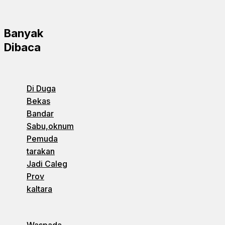
Banyak
Dibaca
Di Duga
Bekas
Bandar
Sabu,oknum
Pemuda
tarakan
Jadi Caleg
Prov
kaltara