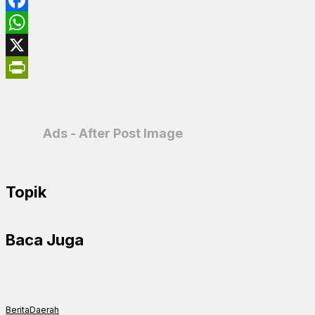
Facebook
WhatsApp
X
PrintFriendly
Ads - After Post Image
Topik
Baca Juga
Berita
Daerah