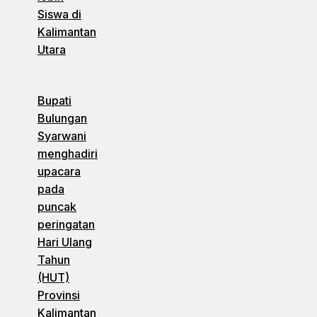
Siswa di
Kalimantan
Utara
Bupati
Bulungan
Syarwani
menghadiri
upacara
pada
puncak
peringatan
Hari Ulang
Tahun
(HUT)
Provinsi
Kalimantan