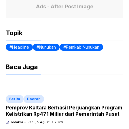
b
t
r
Ads - After Post Image
o
s
i
o
A
n
k
p
t
Topik
p
F
r
Headline
Nunukan
Pemkab Nunukan
i
e
Baca Juga
n
d
l
Berita
Daerah
y
Pemprov Kaltara Berhasil Perjuangkan Program
Kelistrikan Rp471 Miliar dari Pemerintah Pusat
redaksi
Rabu, 5 Agustus 2026