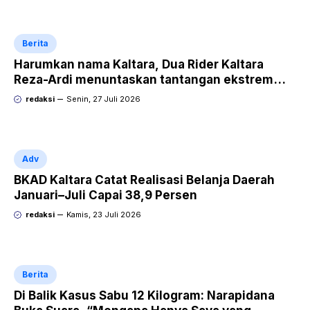
Berita
Harumkan nama Kaltara, Dua Rider Kaltara
Reza-Ardi menuntaskan tantangan ekstrem
Audax Malang 300 KM
redaksi
Senin, 27 Juli 2026
Adv
BKAD Kaltara Catat Realisasi Belanja Daerah
Januari–Juli Capai 38,9 Persen
redaksi
Kamis, 23 Juli 2026
Berita
Di Balik Kasus Sabu 12 Kilogram: Narapidana