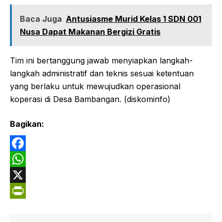
Baca Juga
Antusiasme Murid Kelas 1 SDN 001
Nusa Dapat Makanan Bergizi Gratis
Tim ini bertanggung jawab menyiapkan langkah-
langkah administratif dan teknis sesuai ketentuan
yang berlaku untuk mewujudkan operasional
koperasi di Desa Bambangan. (diskominfo)
Bagikan:
F
a
W
c
h
X
e
a
P