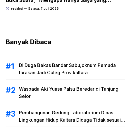
Buka Suara, “Mengapa Hanya Saya yang
Dipecat dan Dipidana?
redaksi
Selasa, 7 Juli 2026
Banyak Dibaca
Di Duga Bekas Bandar Sabu,oknum Pemuda
tarakan Jadi Caleg Prov kaltara
Waspada Aki Yuasa Palsu Beredar di Tanjung
Selor
Pembangunan Gedung Laboratorium Dinas
Lingkungan Hidup Kaltara Diduga Tidak sesuai
RAB