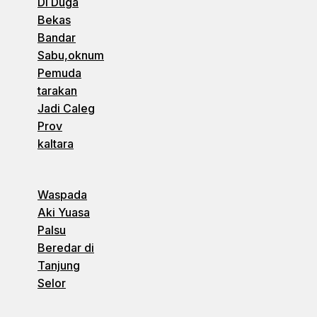
Di Duga
Bekas
Bandar
Sabu,oknum
Pemuda
tarakan
Jadi Caleg
Prov
kaltara
Waspada
Aki Yuasa
Palsu
Beredar di
Tanjung
Selor