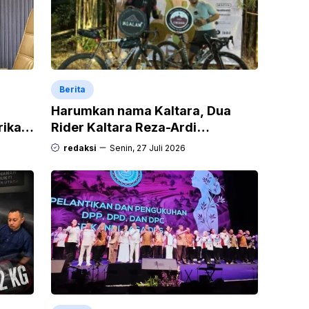
Berita
Harumkan nama Kaltara, Dua
rikan
Rider Kaltara Reza-Ardi
h
menuntaskan tantangan ekstrem
redaksi
Senin, 27 Juli 2026
Audax Malang 300 KM