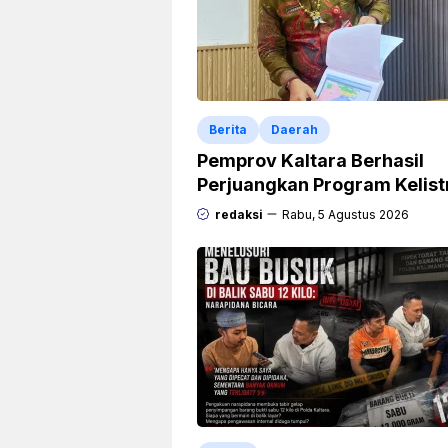
Berita
Daerah
Pemprov Kaltara Berhasil
Perjuangkan Program Kelist
Rp471 Miliar dari Pemerinta
redaksi
Rabu, 5 Agustus 2026
Pusat