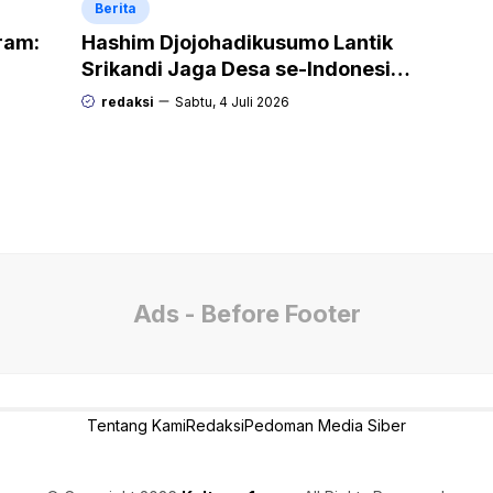
Berita
gram:
Hashim Djojohadikusumo Lantik
Srikandi Jaga Desa se-Indonesia,
g
Perempuan Siap Kawal Program
redaksi
Sabtu, 4 Juli 2026
Strategis Prabowo
Ads - Before Footer
Tentang Kami
Redaksi
Pedoman Media Siber