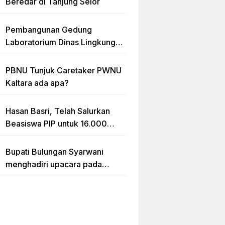
Beredar di Tanjung Selor
Pembangunan Gedung
Laboratorium Dinas Lingkungan
Hidup Kaltara Diduga Tidak
sesuai RAB
PBNU Tunjuk Caretaker PWNU
Kaltara ada apa?
Hasan Basri, Telah Salurkan
Beasiswa PIP untuk 16.000
lebih Siswa di Kalimantan Utara
Bupati Bulungan Syarwani
menghadiri upacara pada
puncak peringatan Hari Ulang
Tahun (HUT) Provinsi
Kalimantan Utara (Kaltara) Ke-
11