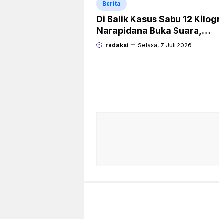
Berita
Di Balik Kasus Sabu 12 Kilo
Narapidana Buka Suara,
“Mengapa Hanya Saya yan
redaksi
Selasa, 7 Juli 2026
Dipecat dan Dipidana?