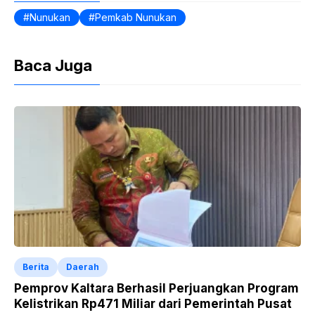
k
y
Nunukan
Pemkab Nunukan
Baca Juga
Berita
Daerah
Pemprov Kaltara Berhasil Perjuangkan Program
Kelistrikan Rp471 Miliar dari Pemerintah Pusat