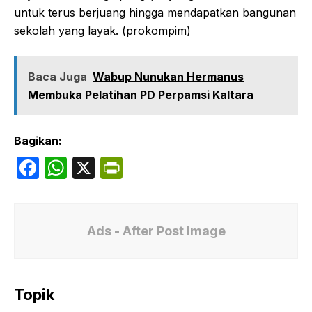
untuk terus berjuang hingga mendapatkan bangunan
sekolah yang layak. (prokompim)
Baca Juga
Wabup Nunukan Hermanus
Membuka Pelatihan PD Perpamsi Kaltara
Bagikan:
F
W
X
P
a
h
ri
c
at
nt
e
s
Fr
Ads - After Post Image
b
A
ie
o
p
n
Topik
o
p
dl