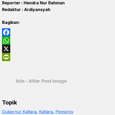
Reporter : Hendra Nur Rahman
Redaktur : Ardiyansyah
Bagikan:
Facebook
WhatsApp
X
PrintFriendly
Ads - After Post Image
Topik
Gubernur Kaltara
, 
Kaltara
, 
Pemprov