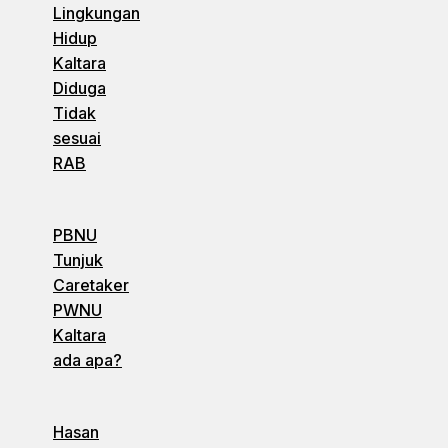
Lingkungan
Hidup
Kaltara
Diduga
Tidak
sesuai
RAB
PBNU
Tunjuk
Caretaker
PWNU
Kaltara
ada apa?
Hasan