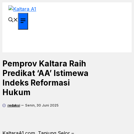
Langsung
ke
isi
Menu
Pemprov Kaltara Raih
Predikat ‘AA’ Istimewa
Indeks Reformasi
Hukum
redaksi
Senin, 30 Juni 2025
KaltaraA1.com, Tanjung Selor –