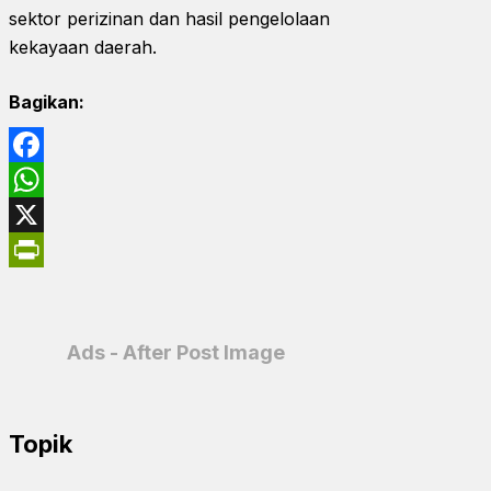
sektor perizinan dan hasil pengelolaan
kekayaan daerah.
Bagikan:
Facebook
WhatsApp
X
PrintFriendly
Ads - After Post Image
Topik