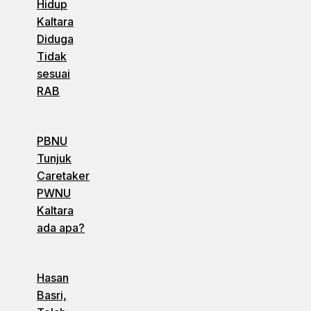
Hidup
Kaltara
Diduga
Tidak
sesuai
RAB
PBNU
Tunjuk
Caretaker
PWNU
Kaltara
ada apa?
Hasan
Basri,