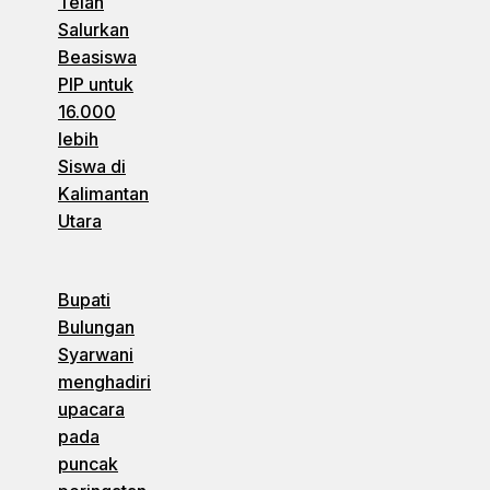
Telah
Salurkan
Beasiswa
PIP untuk
16.000
lebih
Siswa di
Kalimantan
Utara
Bupati
Bulungan
Syarwani
menghadiri
upacara
pada
puncak