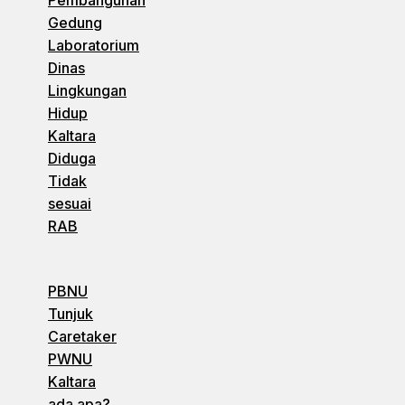
Pembangunan
Gedung
Laboratorium
Dinas
Lingkungan
Hidup
Kaltara
Diduga
Tidak
sesuai
RAB
PBNU
Tunjuk
Caretaker
PWNU
Kaltara
ada apa?