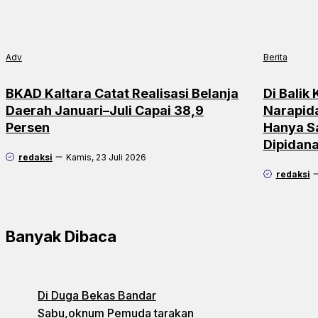
Adv
Berita
BKAD Kaltara Catat Realisasi Belanja
Di Balik
Daerah Januari–Juli Capai 38,9
Narapid
Persen
Hanya S
Dipidan
redaksi
Kamis, 23 Juli 2026
redaksi
Banyak Dibaca
Di Duga Bekas Bandar
Sabu,oknum Pemuda tarakan