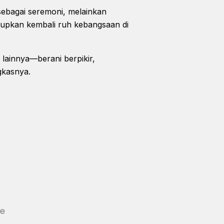
 sebagai seremoni, melainkan
idupkan kembali ruh kebangsaan di
lainnya—berani berpikir,
ngkasnya.
ge