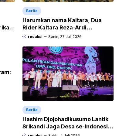
Berita
Harumkan nama Kaltara, Dua
rikan
Rider Kaltara Reza-Ardi
h
menuntaskan tantangan ekstrem
redaksi
Senin, 27 Juli 2026
Audax Malang 300 KM
gram:
g
Berita
Hashim Djojohadikusumo Lantik
Srikandi Jaga Desa se-Indonesia,
Perempuan Siap Kawal Program
redaksi
Sabtu, 4 Juli 2026