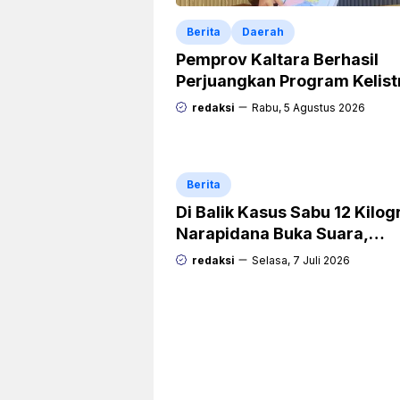
Berita
Daerah
Pemprov Kaltara Berhasil
Perjuangkan Program Kelist
Rp471 Miliar dari Pemerinta
redaksi
Rabu, 5 Agustus 2026
Pusat
Berita
Di Balik Kasus Sabu 12 Kilo
Narapidana Buka Suara,
“Mengapa Hanya Saya yan
redaksi
Selasa, 7 Juli 2026
Dipecat dan Dipidana?