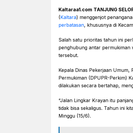
Kaltaraa1.com
TANJUNG SELO
(
Kaltara
) menggenjot penanganan 
perbatasan
, khususnya di Keca
Salah satu prioritas tahun ini pe
penghubung antar permukiman w
tersebut.
Kepala Dinas Pekerjaan Umum,
Permukiman (DPUPR-Perkim) Kal
dilakukan secara bertahap, meng
“Jalan Lingkar Krayan itu panja
tidak bisa sekaligus. Tahun ini ki
Minggu (15/6).