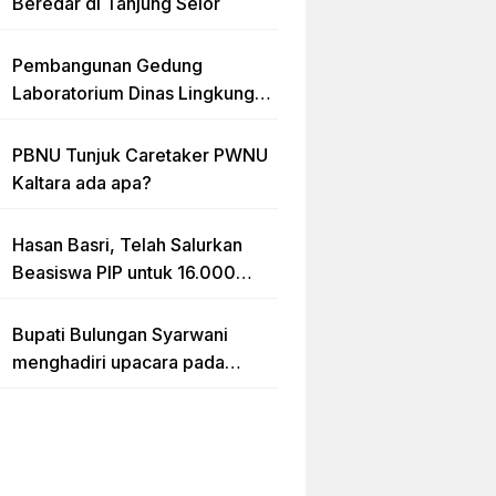
Beredar di Tanjung Selor
Pembangunan Gedung
Laboratorium Dinas Lingkungan
Hidup Kaltara Diduga Tidak
sesuai RAB
PBNU Tunjuk Caretaker PWNU
Kaltara ada apa?
Hasan Basri, Telah Salurkan
Beasiswa PIP untuk 16.000
lebih Siswa di Kalimantan Utara
Bupati Bulungan Syarwani
menghadiri upacara pada
puncak peringatan Hari Ulang
Tahun (HUT) Provinsi
Kalimantan Utara (Kaltara) Ke-
11