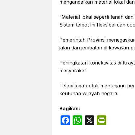
mengandalkan material lokal dan
“Material lokal seperti tanah da
Sistem telpot ini fleksibel dan c
Pemerintah Provinsi menegaska
jalan dan jembatan di kawasan p
Peningkatan konektivitas di Kraya
masyarakat.
Tetapi juga untuk menunjang pe
keutuhan wilayah negara.
Bagikan:
F
W
X
P
a
h
ri