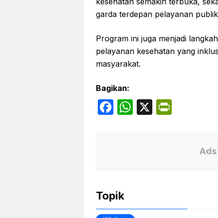
kesehatan semakin terbuka, sek
garda terdepan pelayanan publik
Program ini juga menjadi langk
pelayanan kesehatan yang inklusi
masyarakat.
Bagikan:
F
W
X
P
a
h
ri
c
at
nt
e
s
Fr
Ads 
b
A
ie
o
p
n
Topik
o
p
dl
k
y