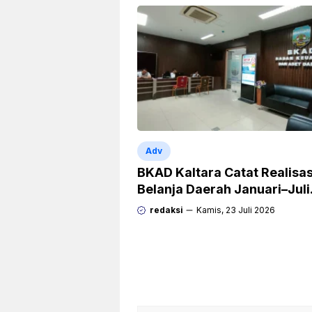
Adv
BKAD Kaltara Catat Realisas
Belanja Daerah Januari–Juli
Capai 38,9 Persen
redaksi
Kamis, 23 Juli 2026