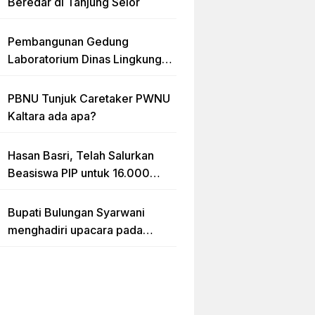
Beredar di Tanjung Selor
Pembangunan Gedung
Laboratorium Dinas Lingkungan
Hidup Kaltara Diduga Tidak
sesuai RAB
PBNU Tunjuk Caretaker PWNU
Kaltara ada apa?
Hasan Basri, Telah Salurkan
Beasiswa PIP untuk 16.000
lebih Siswa di Kalimantan Utara
Bupati Bulungan Syarwani
menghadiri upacara pada
puncak peringatan Hari Ulang
Tahun (HUT) Provinsi
Kalimantan Utara (Kaltara) Ke-
11