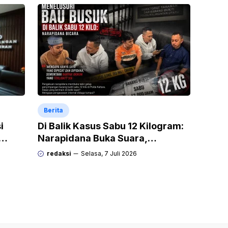
Berita
i
Di Balik Kasus Sabu 12 Kilogram:
Narapidana Buka Suara,
“Mengapa Hanya Saya yang
redaksi
Selasa, 7 Juli 2026
Dipecat dan Dipidana?