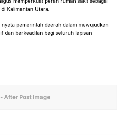
aligus memperkuat peran rumah sakit sebagai
 di Kalimantan Utara.
ah nyata pemerintah daerah dalam mewujudkan
f dan berkeadilan bagi seluruh lapisan
- After Post Image