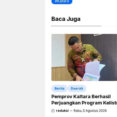
Kaltara
Baca Juga
Berita
Daerah
Pemprov Kaltara Berhasil
Perjuangkan Program Kelist
Rp471 Miliar dari Pemerinta
redaksi
Rabu, 5 Agustus 2026
Pusat