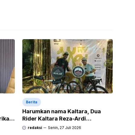
Berita
Harumkan nama Kaltara, Dua
rikan
Rider Kaltara Reza-Ardi
h
menuntaskan tantangan ekstrem
redaksi
Senin, 27 Juli 2026
Audax Malang 300 KM