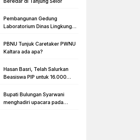
Beredar di Tanjung Selor
Pembangunan Gedung
Laboratorium Dinas Lingkungan
Hidup Kaltara Diduga Tidak
sesuai RAB
PBNU Tunjuk Caretaker PWNU
Kaltara ada apa?
Hasan Basri, Telah Salurkan
Beasiswa PIP untuk 16.000
lebih Siswa di Kalimantan Utara
Bupati Bulungan Syarwani
menghadiri upacara pada
puncak peringatan Hari Ulang
Tahun (HUT) Provinsi
Kalimantan Utara (Kaltara) Ke-
11