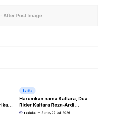
- After Post Image
Berita
Harumkan nama Kaltara, Dua
rikan
Rider Kaltara Reza-Ardi
h
menuntaskan tantangan ekstrem
redaksi
Senin, 27 Juli 2026