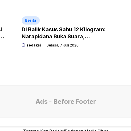
Audax Malang 300 KM
Berita
i
Di Balik Kasus Sabu 12 Kilogram:
Narapidana Buka Suara,
“Mengapa Hanya Saya yang
redaksi
Selasa, 7 Juli 2026
Dipecat dan Dipidana?
Ads - Before Footer