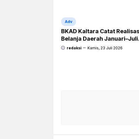
Pusat
Adv
BKAD Kaltara Catat Realisas
Belanja Daerah Januari–Juli
Capai 38,9 Persen
redaksi
Kamis, 23 Juli 2026