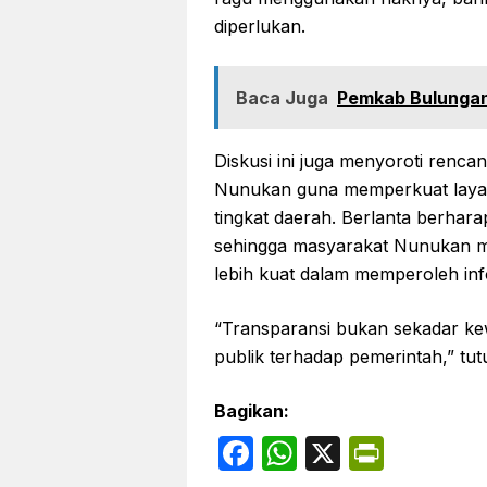
diperlukan.
Baca Juga
Pemkab Bulungan
Diskusi ini juga menyoroti renc
Nunukan guna memperkuat layana
tingkat daerah. Berlanta berhara
sehingga masyarakat Nunukan m
lebih kuat dalam memperoleh inf
“Transparansi bukan sekadar ke
publik terhadap pemerintah,” tut
Bagikan:
F
W
X
P