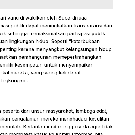
ri yang di wakilkan oleh Supardi juga
asi publik dapat meningkatkan transparansi dan
blik sehingga memaksimalkan partisipasi publik
an lingkungan hidup. Seperti “keterbukaan
 penting karena menyangkut kelangsungan hidup
emastikan pembangunan memepertimbangkan
memiliki kesempatan untuk menyampaikan
kal mereka, yang sering kali dapat
 lingkungan”.
h peserta dari unsur masyarakat, lembaga adat,
paikan pengalaman mereka menghadapi kesulitan
emerintah. Berlanta mendorong peserta agar tidak
an membawa kasus ke Komisi Informasi bila