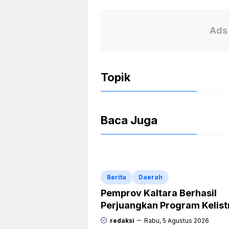
a
h
ri
c
at
nt
e
s
Fr
Ads 
b
A
ie
o
p
n
Topik
o
p
dl
k
y
Baca Juga
Berita
Daerah
Pemprov Kaltara Berhasil
Perjuangkan Program Kelist
Rp471 Miliar dari Pemerinta
redaksi
Rabu, 5 Agustus 2026