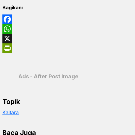
Bagikan:
Facebook
WhatsApp
X
PrintFriendly
Ads - After Post Image
Topik
Kaltara
Baca Juga