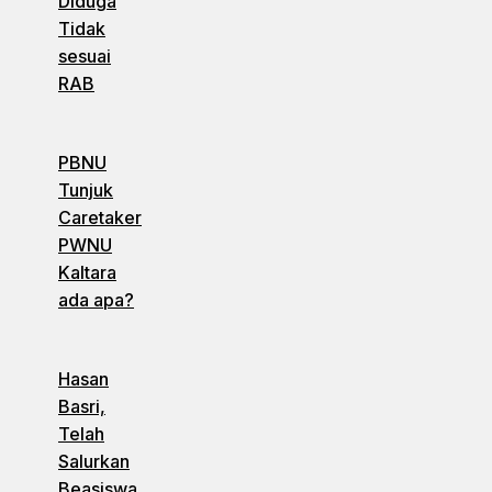
Diduga
Tidak
sesuai
RAB
PBNU
Tunjuk
Caretaker
PWNU
Kaltara
ada apa?
Hasan
Basri,
Telah
Salurkan
Beasiswa