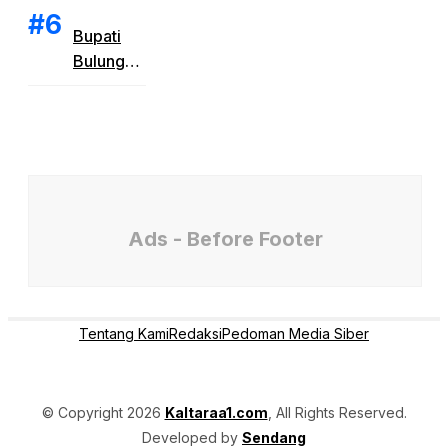
Salurkan
Bupati
Beasiswa
Bulungan
PIP untuk
Syarwani
16.000
menghadiri
lebih
upacara
Siswa di
pada
Kalimantan
puncak
Utara
peringatan
Hari
Ads - Before Footer
Ulang
Tahun
(HUT)
Tentang Kami
Redaksi
Pedoman Media Siber
Provinsi
Kalimantan
Utara
(Kaltara)
© Copyright 2026
Kaltaraa1.com
, All Rights Reserved.
Ke-11
Developed by
Sendang