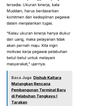
tersedia. Ukuran kinerja, kata
Muddain, harus berdasarkan
komitmen dan kedisiplinan pegawai
dalam menjalankan tugas.
“Kalau ukuran kinerja hanya diukur
dari uang, maka pelayanan tidak
akan pernah maju. Kita ingin
motivasi kerja pegawai pelabuhan
betul-betul untuk melayani
masyarakat,” ujarnya.
Baca Juga
Dishub Kaltara
Matangkan Rencana
Pembangunan Terminal Baru
di Pelabuhan Tengkayu I
Tarakan