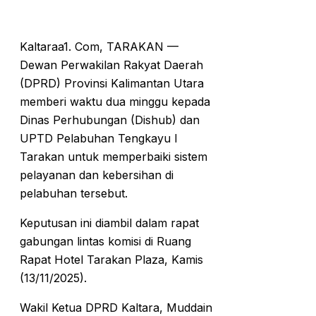
Kaltaraa1. Com, TARAKAN —
Dewan Perwakilan Rakyat Daerah
(DPRD) Provinsi Kalimantan Utara
memberi waktu dua minggu kepada
Dinas Perhubungan (Dishub) dan
UPTD Pelabuhan Tengkayu I
Tarakan untuk memperbaiki sistem
pelayanan dan kebersihan di
pelabuhan tersebut.
Keputusan ini diambil dalam rapat
gabungan lintas komisi di Ruang
Rapat Hotel Tarakan Plaza, Kamis
(13/11/2025).
Wakil Ketua DPRD Kaltara, Muddain