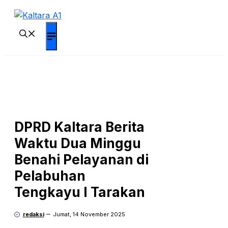
Langsung
ke
isi
Menu
DPRD Kaltara Berita
Waktu Dua Minggu
Benahi Pelayanan di
Pelabuhan
Tengkayu I Tarakan
redaksi
Jumat, 14 November 2025