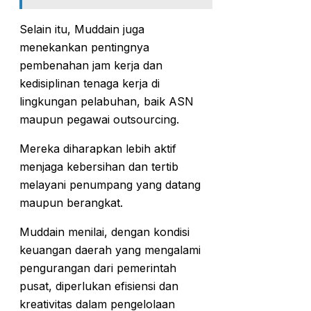
Selain itu, Muddain juga
menekankan pentingnya
pembenahan jam kerja dan
kedisiplinan tenaga kerja di
lingkungan pelabuhan, baik ASN
maupun pegawai outsourcing.
Mereka diharapkan lebih aktif
menjaga kebersihan dan tertib
melayani penumpang yang datang
maupun berangkat.
Muddain menilai, dengan kondisi
keuangan daerah yang mengalami
pengurangan dari pemerintah
pusat, diperlukan efisiensi dan
kreativitas dalam pengelolaan