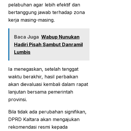
pelabuhan agar lebih efektif dan
bertanggung jawab terhadap zona
kerja masing-masing.
Baca Juga
Wabup Nunukan
Hadiri Pisah Sambut Danramil
Lumbis
Ia menegaskan, setelah tenggat
waktu berakhir, hasil perbaikan
akan dievaluasi kembali dalam rapat
lanjutan bersama pemerintah
provinsi.
Bila tidak ada perubahan signifikan,
DPRD Kaltara akan mengajukan
rekomendasi resmi kepada