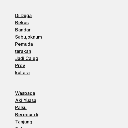
Di Duga
Bekas
Bandar
Sabu,oknum
Pemuda
tarakan
Jadi Caleg
Prov
kaltara
Waspada
Aki Yuasa
Palsu
Beredar di
Tanjung