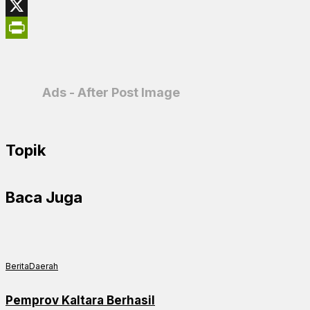
WhatsApp
X
PrintFriendly
Ads - After Post Image
Topik
Baca Juga
Berita
Daerah
Pemprov Kaltara Berhasil