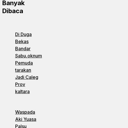
Banyak
Dibaca
Di Duga
Bekas
Bandar
Sabu,oknum
Pemuda
tarakan
Jadi Caleg
Prov
kaltara
Waspada
Aki Yuasa
Palsu