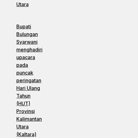
Utara
Bupati
Bulungan
Syarwani
menghadiri
upacara
pada
puncak
peringatan
Hari Ulang
Tahun
(HUT)
Provinsi
Kalimantan
Utara
(Kaltara)