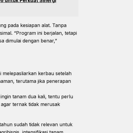
6 untuk Perkuat Sinergi
g pada kesiapan alat. Tanpa
mal. “Program ini berjalan, tetapi
a dimulai dengan benar,”
si melepasliarkan kerbau setelah
naman, terutama jika penerapan
ngin tanam dua kali, tentu perlu
 agar ternak tidak merusak
ahun sudah tidak relevan untuk
ibisnis, intensifikasi tanam