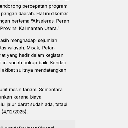
mendorong percepatan program
angan daerah. Hal ini dikemas
ngan bertema “Akselerasi Peran
ovinsi Kalimantan Utara.”
masih menghadapi sejumlah
tas wilayah. Misak, Petani
at yang hadir dalam kegiatan
 ini sudah cukup baik. Kendati
l akibat sulitnya mendatangkan
unit mesin tanam. Sementara
Nunkan karena biaya
i jalur darat sudah ada, tetapi
 (4/12/2025).