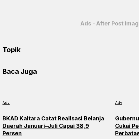
PrintFriendly
Ads - After Post Ima
Topik
Baca Juga
Adv
Adv
BKAD Kaltara Catat Realisasi Belanja
Gubernu
Daerah Januari–Juli Capai 38,9
Cukai Pe
Persen
Perbata