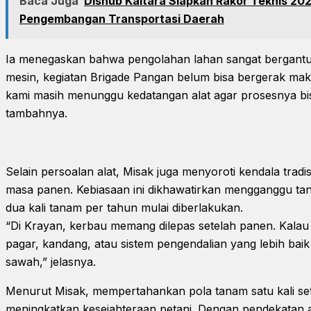
Baca Juga
Dishub Kaltara Siapkan Rakor Teknis 202
Pengembangan Transportasi Daerah
Ia menegaskan bahwa pengolahan lahan sangat bergantun
mesin, kegiatan Brigade Pangan belum bisa bergerak maksi
kami masih menunggu kedatangan alat agar prosesnya bis
tambahnya.
Selain persoalan alat, Misak juga menyoroti kendala tradi
masa panen. Kebiasaan ini dikhawatirkan mengganggu ta
dua kali tanam per tahun mulai diberlakukan.
“Di Krayan, kerbau memang dilepas setelah panen. Kalau i
pagar, kandang, atau sistem pengendalian yang lebih baik
sawah,” jelasnya.
Menurut Misak, mempertahankan pola tanam satu kali set
meningkatkan kesejahteraan petani. Dengan pendekatan agr