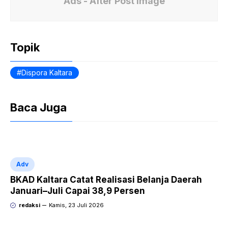
e
s
Fr
Ads - After Post Image
b
A
ie
o
p
n
Topik
o
p
dl
k
y
Dispora Kaltara
Baca Juga
Adv
BKAD Kaltara Catat Realisasi Belanja Daerah
Januari–Juli Capai 38,9 Persen
redaksi
Kamis, 23 Juli 2026