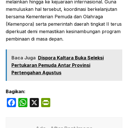
melainkan hingga ke kejuaraan internasional. Guna
memuluskan hal tersebut, koordinasi berkelanjutan
bersama Kementerian Pemuda dan Olahraga
(Kemenpora) serta pemerintah daerah tingkat II terus
diperkuat demi memastikan kesinambungan program
pembinaan di masa depan.
Baca Juga
Dispora Kaltara Buka Seleksi
Pertukaran Pemuda Antar Provinsi
Pertengahan Agustus
Bagikan:
F
W
X
P
a
h
ri
c
at
nt