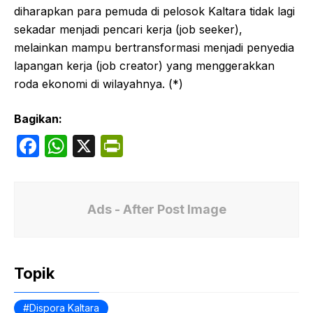
diharapkan para pemuda di pelosok Kaltara tidak lagi
sekadar menjadi pencari kerja (job seeker),
melainkan mampu bertransformasi menjadi penyedia
lapangan kerja (job creator) yang menggerakkan
roda ekonomi di wilayahnya. (*)
Bagikan:
F
W
X
P
a
h
ri
c
at
nt
e
s
Fr
Ads - After Post Image
b
A
ie
o
p
n
Topik
o
p
dl
k
y
Dispora Kaltara