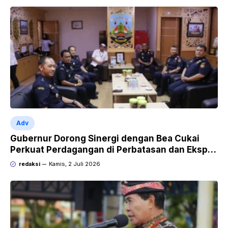
Adv
Gubernur Dorong Sinergi dengan Bea Cukai
Perkuat Perdagangan di Perbatasan dan Ekspor
UMKM
redaksi
Kamis, 2 Juli 2026