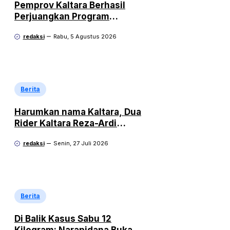
Pemprov Kaltara Berhasil
Perjuangkan Program
Kelistrikan Rp471 Miliar dari
redaksi
Rabu, 5 Agustus 2026
Pemerintah Pusat
Berita
Harumkan nama Kaltara, Dua
Rider Kaltara Reza-Ardi
menuntaskan tantangan
redaksi
Senin, 27 Juli 2026
ekstrem Audax Malang 300 KM
Berita
Di Balik Kasus Sabu 12
Kilogram: Narapidana Buka