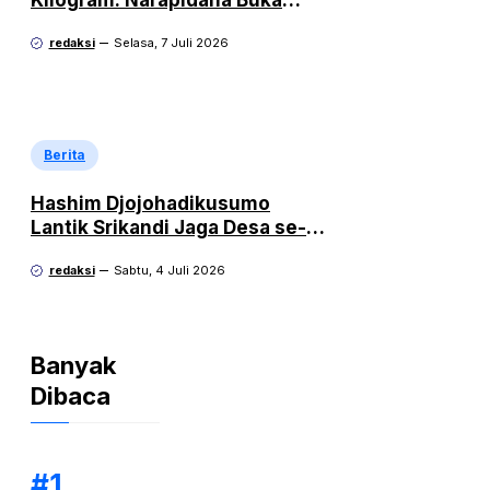
Suara, “Mengapa Hanya Saya
redaksi
Selasa, 7 Juli 2026
yang Dipecat dan Dipidana?
Berita
Hashim Djojohadikusumo
Lantik Srikandi Jaga Desa se-
Indonesia, Perempuan Siap
redaksi
Sabtu, 4 Juli 2026
Kawal Program Strategis
Prabowo
Banyak
Dibaca