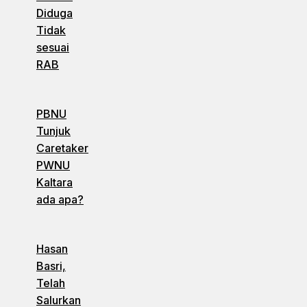
Diduga
Tidak
sesuai
RAB
PBNU
Tunjuk
Caretaker
PWNU
Kaltara
ada apa?
Hasan
Basri,
Telah
Salurkan