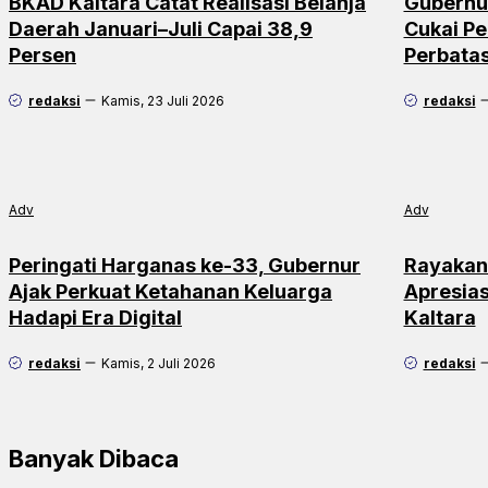
BKAD Kaltara Catat Realisasi Belanja
Gubernu
Daerah Januari–Juli Capai 38,9
Cukai Pe
Persen
Perbata
redaksi
Kamis, 23 Juli 2026
redaksi
Adv
Adv
Peringati Harganas ke-33, Gubernur
Rayakan
Ajak Perkuat Ketahanan Keluarga
Apresias
Hadapi Era Digital
Kaltara
redaksi
Kamis, 2 Juli 2026
redaksi
Banyak Dibaca