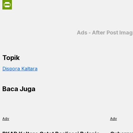
X
PrintFriendly
Ads - After Post Ima
Topik
Dispora Kaltara
Baca Juga
Adv
Adv