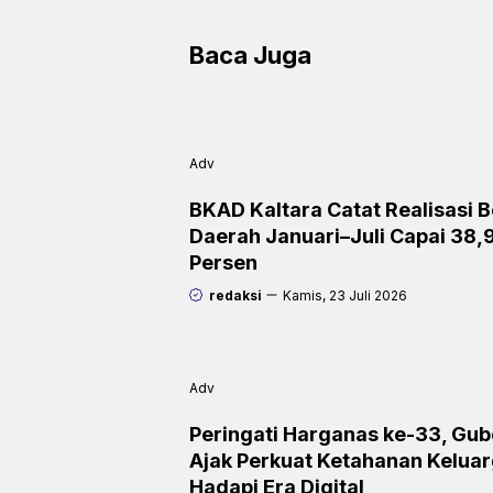
i
Baca Juga
e
n
d
l
Adv
y
BKAD Kaltara Catat Realisasi B
Daerah Januari–Juli Capai 38,
Persen
redaksi
Kamis, 23 Juli 2026
Adv
Peringati Harganas ke-33, Gub
Ajak Perkuat Ketahanan Kelua
Hadapi Era Digital