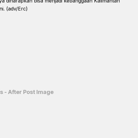
inya diharapkan bisa menjadi kebanggaan Kalimantan
i. (adv/Erc)
s - After Post Image