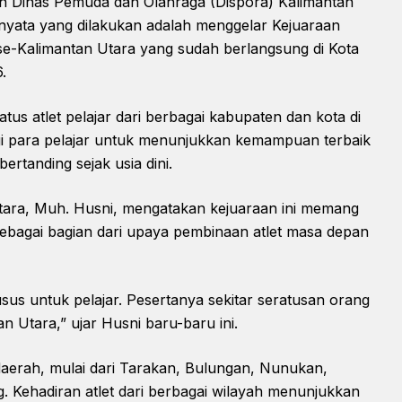
kan Dinas Pemuda dan Olahraga (Dispora) Kalimantan
h nyata yang dilakukan adalah menggelar Kejuaraan
 se-Kalimantan Utara yang sudah berlangsung di Kota
.
ratus atlet pelajar dari berbagai kabupaten dan kota di
agi para pelajar untuk menunjukkan kemampuan terbaik
rtanding sejak usia dini.
ltara, Muh. Husni, mengatakan kejuaraan ini memang
sebagai bagian dari upaya pembinaan atlet masa depan
sus untuk pelajar. Pesertanya sekitar seratusan orang
n Utara,” ujar Husni baru-baru ini.
 daerah, mulai dari Tarakan, Bulungan, Nunukan,
. Kehadiran atlet dari berbagai wilayah menunjukkan