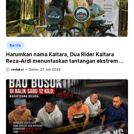
Berita
Harumkan nama Kaltara, Dua Rider Kaltara
Reza-Ardi menuntaskan tantangan ekstrem
Audax Malang 300 KM
redaksi
Senin, 27 Juli 2026