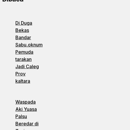
Di Duga
Bekas
Bandar
Sabu,oknum
Pemuda
tarakan
Jadi Caleg
Prov
kaltara
Waspada
Aki Yuasa
Palsu
Beredar di