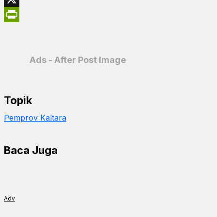
X
PrintFriendly
Ads - After Post Image
Topik
Pemprov Kaltara
Baca Juga
Adv