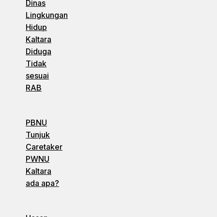
Dinas
Lingkungan
Hidup
Kaltara
Diduga
Tidak
sesuai
RAB
PBNU
Tunjuk
Caretaker
PWNU
Kaltara
ada apa?