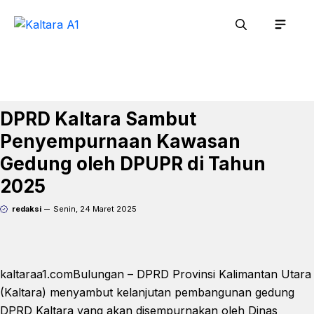
Langsung
Men
ke
isi
DPRD Kaltara Sambut
Penyempurnaan Kawasan
Gedung oleh DPUPR di Tahun
2025
redaksi
Senin, 24 Maret 2025
kaltaraa1.comBulungan – DPRD Provinsi Kalimantan Utara
(Kaltara) menyambut kelanjutan pembangunan gedung
DPRD Kaltara yang akan disempurnakan oleh Dinas