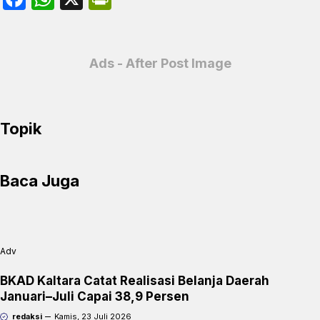
a
h
ri
c
at
nt
e
s
Fr
Ads - After Post Image
b
A
ie
o
p
n
Topik
o
p
dl
k
y
Baca Juga
Adv
BKAD Kaltara Catat Realisasi Belanja Daerah
Januari–Juli Capai 38,9 Persen
redaksi
Kamis, 23 Juli 2026