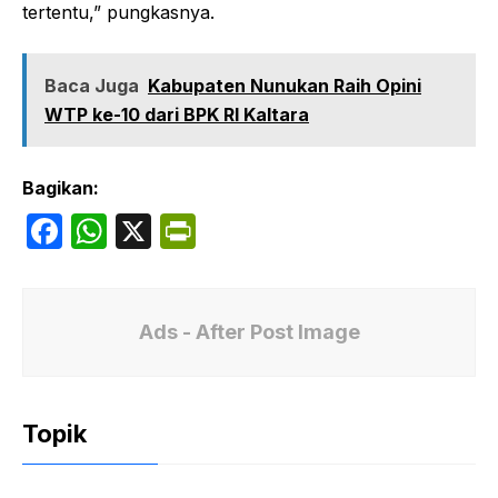
tertentu,” pungkasnya.
Baca Juga
Kabupaten Nunukan Raih Opini
WTP ke-10 dari BPK RI Kaltara
Bagikan:
F
W
X
P
a
h
ri
c
at
nt
e
s
Fr
Ads - After Post Image
b
A
ie
o
p
n
Topik
o
p
dl
k
y