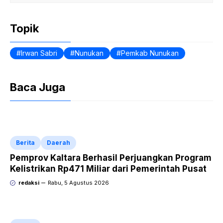
b
A
ie
o
p
n
Topik
o
p
dl
k
y
Irwan Sabri
Nunukan
Pemkab Nunukan
Baca Juga
Berita
Daerah
Pemprov Kaltara Berhasil Perjuangkan Program
Kelistrikan Rp471 Miliar dari Pemerintah Pusat
redaksi
Rabu, 5 Agustus 2026