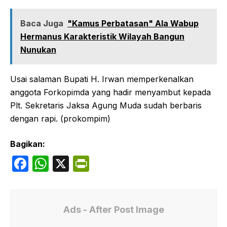
Baca Juga
"Kamus Perbatasan" Ala Wabup
Hermanus Karakteristik Wilayah Bangun
Nunukan
Usai salaman Bupati H. Irwan memperkenalkan
anggota Forkopimda yang hadir menyambut kepada
Plt. Sekretaris Jaksa Agung Muda sudah berbaris
dengan rapi. (prokompim)
Bagikan:
F
W
X
P
a
h
ri
c
at
nt
e
s
Fr
Ads - After Post Image