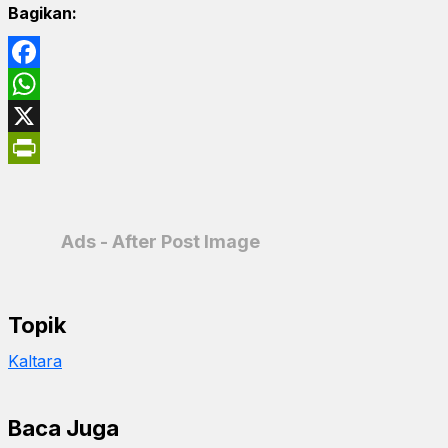
Bagikan:
Facebook
WhatsApp
X
PrintFriendly
Ads - After Post Image
Topik
Kaltara
Baca Juga