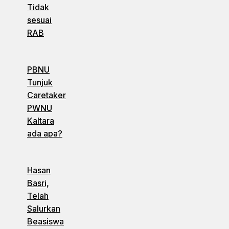
Tidak
sesuai
RAB
PBNU
Tunjuk
Caretaker
PWNU
Kaltara
ada apa?
Hasan
Basri,
Telah
Salurkan
Beasiswa