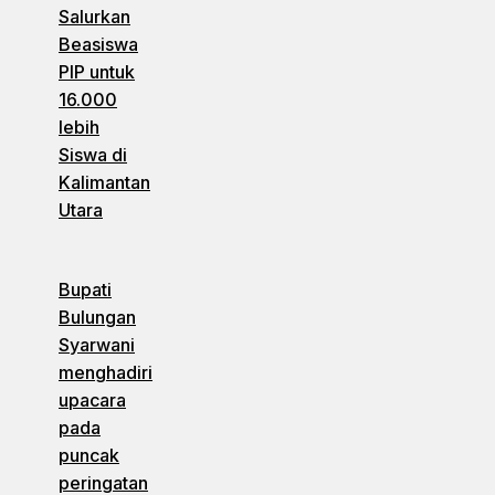
Salurkan
Beasiswa
PIP untuk
16.000
lebih
Siswa di
Kalimantan
Utara
Bupati
Bulungan
Syarwani
menghadiri
upacara
pada
puncak
peringatan