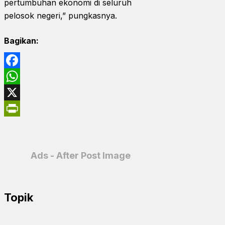
pertumbuhan ekonomi di seluruh
pelosok negeri,” pungkasnya.
Bagikan:
Facebook
WhatsApp
X
PrintFriendly
Ads - After Post Image
Topik