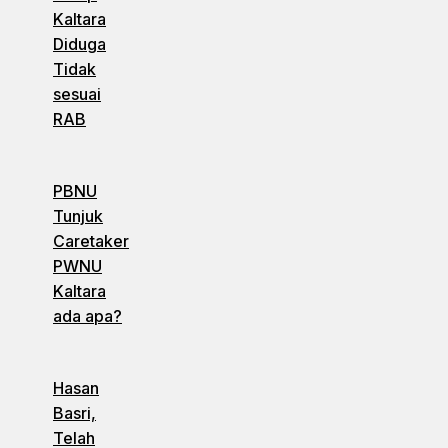
Kaltara
Diduga
Tidak
sesuai
RAB
PBNU
Tunjuk
Caretaker
PWNU
Kaltara
ada apa?
Hasan
Basri,
Telah