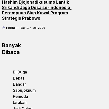
Hashim Djojohadikusumo Lantik
Srikandi Jaga Desa se-Indonesia,
Perempuan Siap Kawal Program
Strategis Prabowo
redaksi
Sabtu, 4 Juli 2026
Banyak
Dibaca
Di Duga
Bekas
Bandar
Sabu,oknum
Pemuda
tarakan
Jadi Caleg