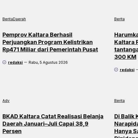
Berita
Daerah
Berita
Pemprov Kaltara Berhasil
Harumka
Perjuangkan Program Kelistrikan
Kaltara
Rp471 Miliar dari Pemerintah Pusat
tantang
300 KM
redaksi
Rabu, 5 Agustus 2026
redaksi
Adv
Berita
BKAD Kaltara Catat Realisasi Belanja
Di Balik
Daerah Januari–Juli Capai 38,9
Narapid
Persen
Hanya S