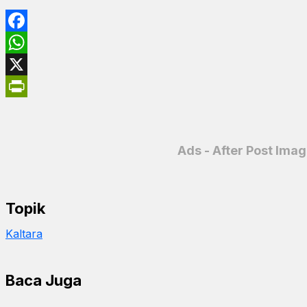
Facebook
WhatsApp
X
PrintFriendly
Ads - After Post Ima
Topik
Kaltara
Baca Juga